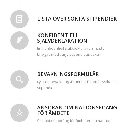
LISTA ÖVER SÖKTA STIPENDIER
KONFIDENTIELL
SJÄLVDEKLARATION
En konfidentiell självdeklaration måste
bifogas med varje stipendieansökan
BEVAKNINGSFORMULÄR
Fyll i ett bevakningsformulär för att bevaka ett
stipendie
ANSÖKAN OM NATIONSPOÄNG
FÖR ÄMBETE
Sök nationspoäng för ämbeten du har haft