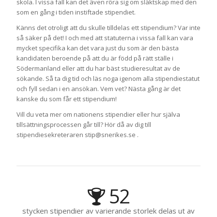
skola. I vissa fall kan det även röra sig om släktskap med den
som en gång i tiden instiftade stipendiet.
Känns det otroligt att du skulle tilldelas ett stipendium? Var inte
så säker på det! I och med att statuterna i vissa fall kan vara
mycket specifika kan det vara just du som är den bästa
kandidaten beroende på att du är född på rätt ställe i
Södermanland eller att du har bäst studieresultat av de
sökande. Så ta dig tid och läs noga igenom alla stipendiestatut
och fyll sedan i en ansökan. Vem vet? Nästa gång är det
kanske du som får ett stipendium!
Vill du veta mer om nationens stipendier eller hur själva
tillsättningsprocessen går till? Hör då av dig till
stipendiesekreteraren stip@snerikes.se .
52
stycken stipendier av varierande storlek delas ut av