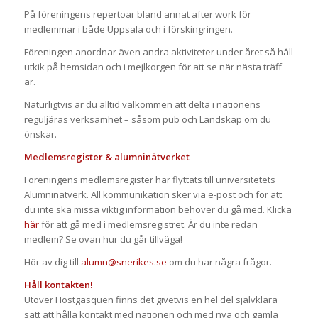
På föreningens repertoar bland annat after work för
medlemmar i både Uppsala och i förskingringen.
Föreningen anordnar även andra aktiviteter under året så håll
utkik på hemsidan och i mejlkorgen för att se när nästa träff
är.
Naturligtvis är du alltid välkommen att delta i nationens
reguljäras verksamhet – såsom pub och Landskap om du
önskar.
Medlemsregister & alumninätverket
Föreningens medlemsregister har flyttats till universitetets
Alumninätverk. All kommunikation sker via e-post och för att
du inte ska missa viktig information behöver du gå med. Klicka
här
för att gå med i medlemsregistret. Är du inte redan
medlem? Se ovan hur du går tillväga!
Hör av dig till
alumn@snerikes.se
om du har några frågor.
Håll kontakten!
Utöver Höstgasquen finns det givetvis en hel del självklara
sätt att hålla kontakt med nationen och med nya och gamla