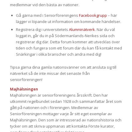
medlemmar vid den bästa av nationer.
Gå gärna med i Seniorföreningens
Facebookgrupp
– här
lägger vi löpande ut information om kommande händelser.
Registrera dig i universitetets
Alumninätverk
. När du väl
loggat in, går du in på Södermanlands-Nerikes sida och
registrerar dig där. Detta forum kommer att utvecklas över
tiden och fungera som ett forum där du kan få kontakt med
Snärkingar i olika branscher och andra med dig!
Tipsa gärna dina gamla nationsvänner om att ansluta sig till
nätverket så de inte missar det senaste från
seniorföreningen!
Majhälsningen
Majhälsningen är seniorföreningens årsskrift. Den har
utkommit regelbundet sedan 1928 och sammanfattar året som
gått på nationen och i föreningen. Medlemmar av
Seniorföreningen mottager varje år sitt eget exemplar av
Majhälsningen. Den som är intresserad av nationshistoria och
tycker om att skriva uppmanas att kontakta Förste kurator,