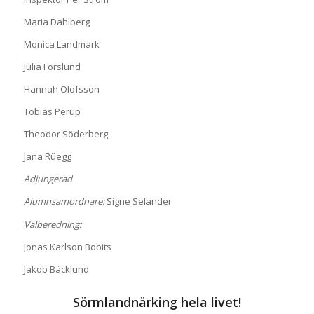
Maria Dahlberg
Monica Landmark
Julia Forslund
Hannah Olofsson
Tobias Perup
Theodor Söderberg
Jana Rûegg
Adjungerad
Alumnsamordnare:
Signe Selander
Valberedning:
Jonas Karlson Bobits
Jakob Bäcklund
S
ö
rmlandn
ä
rking hela livet!