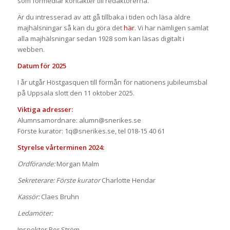
som förmedlar kontakter till redaktörerna.
Är du intresserad av att gå tillbaka i tiden och läsa äldre
majhälsningar så kan du göra det
här
. Vi har nämligen samlat
alla majhälsningar sedan 1928 som kan läsas digitalt i
webben.
Datum för 2025
I år utgår Höstgasquen till förmån för nationens jubileumsbal
på Uppsala slott den 11 oktober 2025.
Viktiga adresser:
Alumnsamordnare: alumn@snerikes.se
Förste kurator: 1q@snerikes.se, tel 018-15 40 61
Styrelse vårterminen 2024:
Ordförande:
Morgan Malm
Sekreterare: Förste kurator
Charlotte Hendar
Kassör:
Claes Bruhn
Ledamöter:
Inspektor Per Ström