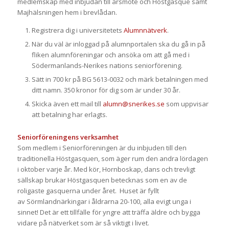
medlemskap med inbjudan till årsmöte och Höstgasque samt
Majhälsningen hem i brevlådan.
Registrera dig i universitetets
Alumnnätverk
.
När du väl är inloggad på alumnportalen ska du gå in på
fliken alumnföreningar och ansöka om att gå med i
Södermanlands-Nerikes nations seniorförening.
Sätt in 700 kr på BG 5613-0032 och märk betalningen med
ditt namn. 350 kronor för dig som är under 30 år.
Skicka även ett mail till
alumn@snerikes.se
som uppvisar
att betalning har erlagts.
Seniorföreningens verksamhet
Som medlem i Seniorföreningen är du inbjuden till den
traditionella Höstgasquen, som äger rum den andra lördagen
i oktober varje år. Med kör, Hornboskap, dans och trevligt
sällskap brukar Höstgasquen betecknas som en av de
roligaste gasquerna under året. Huset är fyllt
av Sörmlandnärkingar i åldrarna 20-100, alla evigt unga i
sinnet! Det är ett tillfälle för yngre att träffa äldre och bygga
vidare på nätverket som är så viktigt i livet.