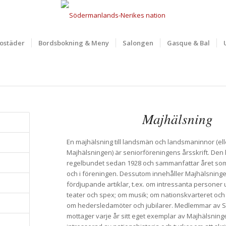
ostäder
Bordsbokning & Meny
Salongen
Gasque & Bal
Majhälsning
En majhälsning till landsmän och landsmaninnor (elle
Majhälsningen) är seniorföreningens årsskrift. Den
regelbundet sedan 1928 och sammanfattar året som
och i föreningen. Dessutom innehåller Majhälsninge
fördjupande artiklar, t.ex. om intressanta personer u
teater och spex; om musik; om nationskvarteret oc
om hedersledamöter och jubilarer. Medlemmar av 
mottager varje år sitt eget exemplar av Majhälsnin