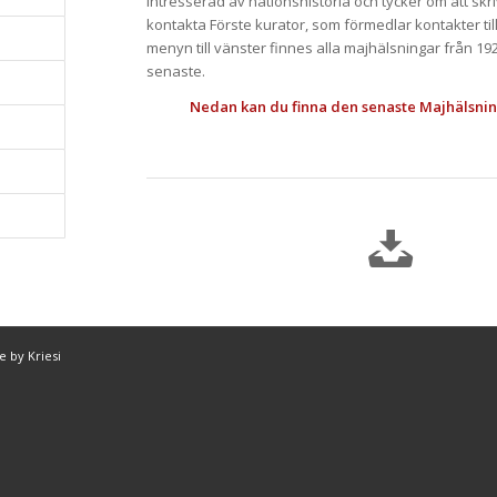
intresserad av nationshistoria och tycker om att sk
kontakta Förste kurator, som förmedlar kontakter till
menyn till vänster finnes alla majhälsningar från 192
senaste.
Nedan kan du finna den senaste Majhälsnin
 by Kriesi