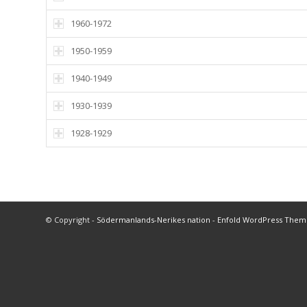
1960-1972
1950-1959
1940-1949
1930-1939
1928-1929
© Copyright -
Södermanlands-Nerikes nation
-
Enfold WordPress Theme