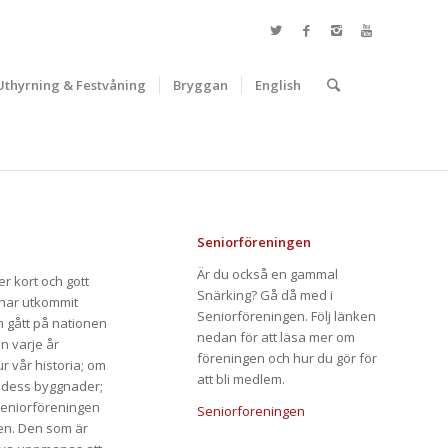
Uthyrning & Festvåning
Bryggan
English
Seniorföreningen
Är du också en gammal
r kort och gott
Snärking? Gå då med i
 har utkommit
Seniorföreningen. Följ länken
 gått på nationen
nedan för att läsa mer om
n varje år
föreningen och hur du gör för
r vår historia; om
att bli medlem.
h dess byggnader;
Seniorföreningen
Seniorforeningen
gen. Den som är