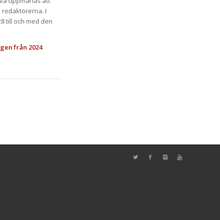
riva uppmanas att
 redaktörerna. I
8 till och med den
gen från 2024